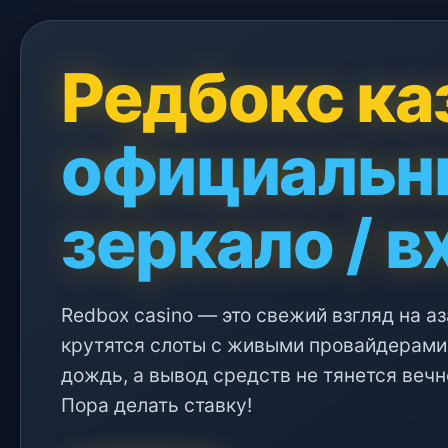
Редбокс ка
официальны
зеркало / в
Redbox casino — это свежий взгляд на а
крутятся слоты с живыми провайдерами,
дождь, а вывод средств не тянется вечн
Пора делать ставку!