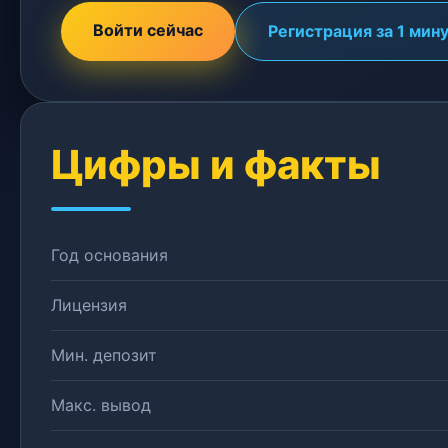
Войти сейчас
Регистрация за 1 мин
Цифры и факты
Год основания
Лицензия
Мин. депозит
Макс. вывод