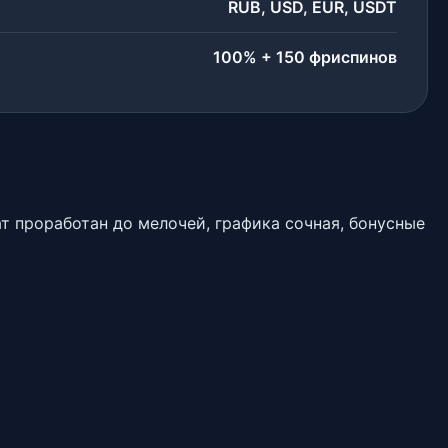
RUB, USD, EUR, USDT
100% + 150 фриспинов
ат проработан до мелочей, графика сочная, бонусные